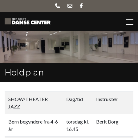
Skip
to
main
content
Holdplan
SHOW/THEATER
Dag/tid
Instruktør
JAZZ​
Børn begyndere fra 4-6
torsdag kl.
Berit Borg
år​
16.45